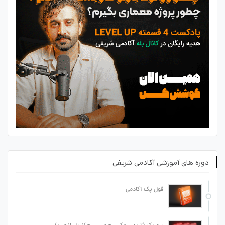
دوره های آموزشی آکادمی شریفی
فول پک آکادمی