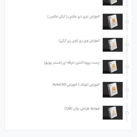
آموزش تری دی مکس ( آرکی مکس )
آموزش وی ری (وی ری آرکی)
پست پروداکشن حرفه ای (مستر پوپو)
آموزش اتوکد | آموزش AutoCAD
ضوابط طراحی پلان (فاز1)