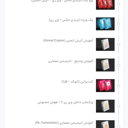
پرو پک (تریدی مکس + وی ری + آنریل انجین)
پک ویژه (تریدی مکس + وی ری)
آموزش آنریل انجین (Unreal Engine)
آموزش ونتیج - انیمیشن معماری
کددیزاین (اتوکد + فاز1)
ورکشاپ داخلی وی ری 7 + هوش مصنوعی
آموزش انیمیشن معماری (Mr.Twinmotion)