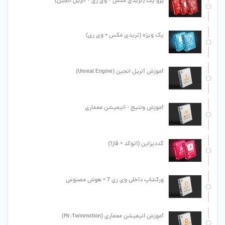
پرو پک (تریدی مکس + وی ری + آنریل انجین)
پک ویژه (تریدی مکس + وی ری)
آموزش آنریل انجین (Unreal Engine)
آموزش ونتیج - انیمیشن معماری
کددیزاین (اتوکد + فاز1)
ورکشاپ داخلی وی ری 7 + هوش مصنوعی
آموزش انیمیشن معماری (Mr.Twinmotion)