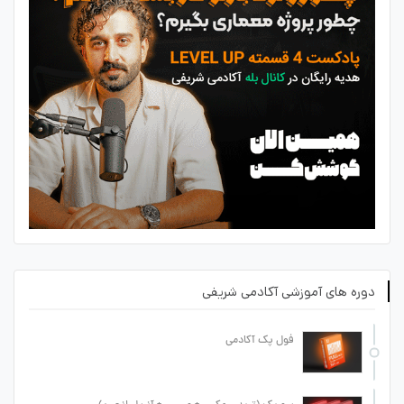
دوره های آموزشی آکادمی شریفی
فول پک آکادمی