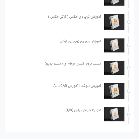
آموزش تری دی مکس ( آرکی مکس )
آموزش وی ری (وی ری آرکی)
پست پروداکشن حرفه ای (مستر پوپو)
آموزش اتوکد | آموزش AutoCAD
ضوابط طراحی پلان (فاز1)