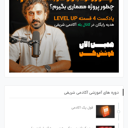
دوره های آموزشی آکادمی شریفی
فول پک آکادمی