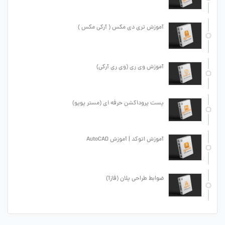
آموزش تری دی مکس ( آرکی مکس )
آموزش وی ری (وی ری آرکی)
پست پروداکشن حرفه ای (مستر پوپو)
آموزش اتوکد | آموزش AutoCAD
ضوابط طراحی پلان (فاز1)