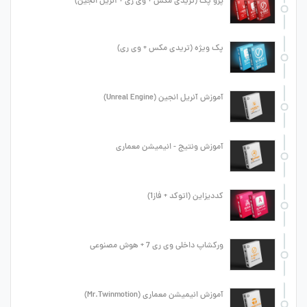
پرو پک (تریدی مکس + وی ری + آنریل انجین)
پک ویژه (تریدی مکس + وی ری)
آموزش آنریل انجین (Unreal Engine)
آموزش ونتیج - انیمیشن معماری
کددیزاین (اتوکد + فاز1)
ورکشاپ داخلی وی ری 7 + هوش مصنوعی
آموزش انیمیشن معماری (Mr.Twinmotion)