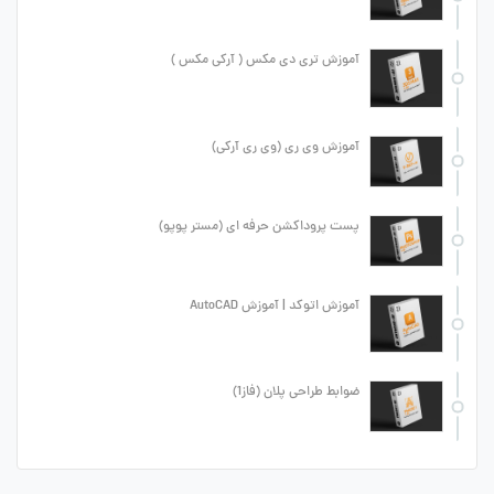
آموزش تری دی مکس ( آرکی مکس )
آموزش وی ری (وی ری آرکی)
پست پروداکشن حرفه ای (مستر پوپو)
آموزش اتوکد | آموزش AutoCAD
ضوابط طراحی پلان (فاز1)