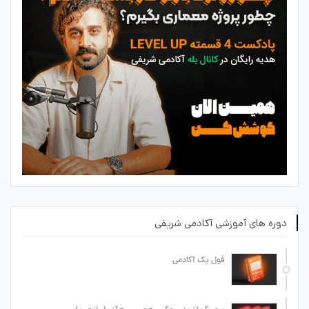
دوره های آموزشی آکادمی شریفی
فول پک آکادمی