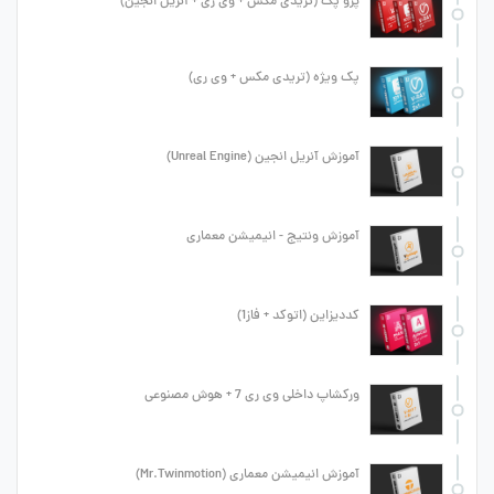
پرو پک (تریدی مکس + وی ری + آنریل انجین)
پک ویژه (تریدی مکس + وی ری)
آموزش آنریل انجین (Unreal Engine)
آموزش ونتیج - انیمیشن معماری
کددیزاین (اتوکد + فاز1)
ورکشاپ داخلی وی ری 7 + هوش مصنوعی
آموزش انیمیشن معماری (Mr.Twinmotion)