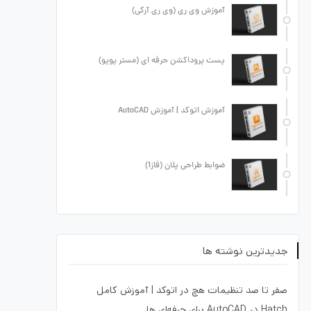
آموزش وی ری (وی ری آرکی)
پست پروداکشن حرفه ای (مستر پوپو)
آموزش اتوکد | آموزش AutoCAD
ضوابط طراحی پلان (فاز1)
جدیدترین نوشته ها
صفر تا صد تنظیمات هچ در اتوکد | آموزش کامل
Hatch در AutoCAD برای حرفه‌ای ها