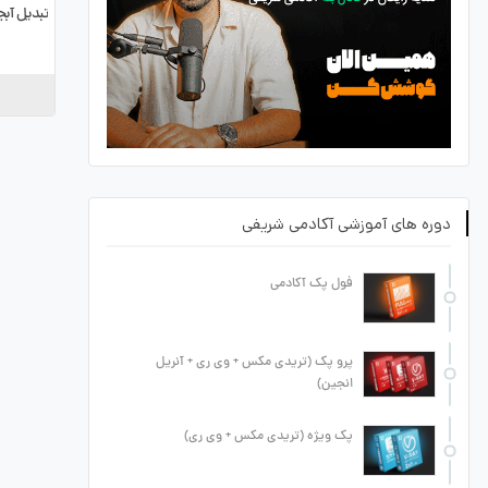
تبدیل آبج
دوره های آموزشی آکادمی شریفی
فول پک آکادمی
پرو پک (تریدی مکس + وی ری + آنریل
انجین)
پک ویژه (تریدی مکس + وی ری)