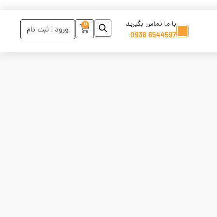
با ما تماس بگیرید
0
ورود | ثبت نام
6544597 0938