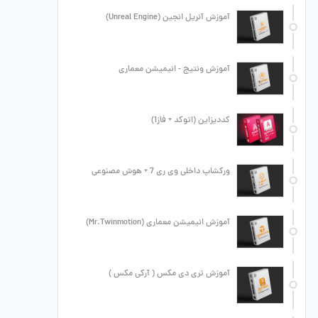
آموزش آنریل انجین (Unreal Engine)
آموزش ونتیج - انیمیشن معماری
کددیزاین (اتوکد + فاز1)
ورکشاپ داخلی وی ری 7 + هوش مصنوعی
آموزش انیمیشن معماری (Mr.Twinmotion)
آموزش تری دی مکس ( آرکی مکس )