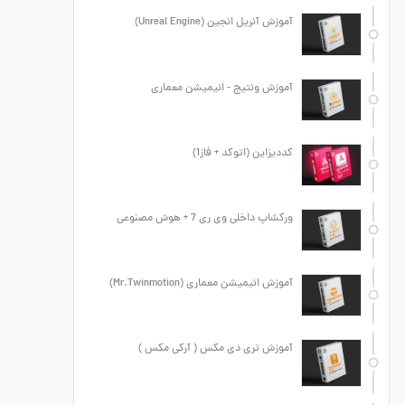
آموزش آنریل انجین (Unreal Engine)
آموزش ونتیج - انیمیشن معماری
کددیزاین (اتوکد + فاز1)
ورکشاپ داخلی وی ری 7 + هوش مصنوعی
آموزش انیمیشن معماری (Mr.Twinmotion)
آموزش تری دی مکس ( آرکی مکس )