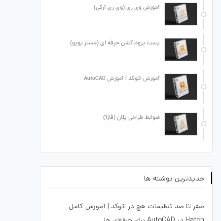
آموزش وی ری (وی ری آرکی)
پست پروداکشن حرفه ای (مستر پوپو)
آموزش اتوکد | آموزش AutoCAD
ضوابط طراحی پلان (فاز1)
جدیدترین نوشته ها
صفر تا صد تنظیمات هچ در اتوکد | آموزش کامل
Hatch در AutoCAD برای حرفه‌ای ها