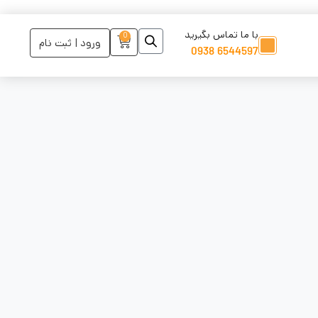
با ما تماس بگیرید
0
ورود | ثبت نام
6544597 0938