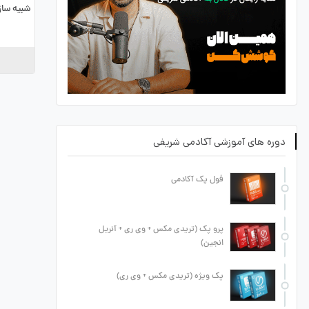
شبیه سا
دوره های آموزشی آکادمی شریفی
فول پک آکادمی
پرو پک (تریدی مکس + وی ری + آنریل
انجین)
پک ویژه (تریدی مکس + وی ری)