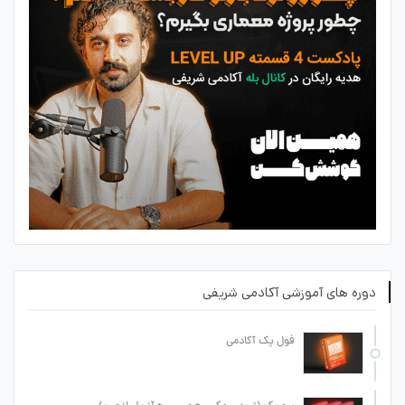
دوره های آموزشی آکادمی شریفی
فول پک آکادمی