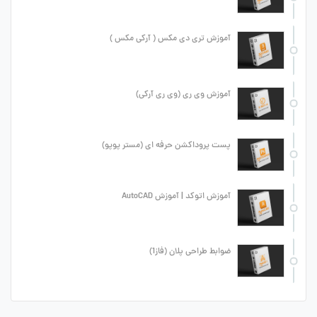
آموزش تری دی مکس ( آرکی مکس )
آموزش وی ری (وی ری آرکی)
پست پروداکشن حرفه ای (مستر پوپو)
آموزش اتوکد | آموزش AutoCAD
ضوابط طراحی پلان (فاز1)