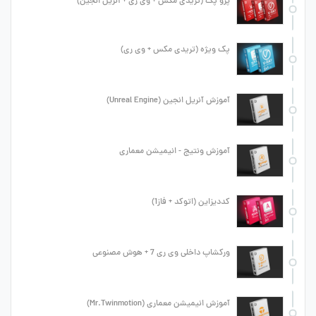
پرو پک (تریدی مکس + وی ری + آنریل انجین)
پک ویژه (تریدی مکس + وی ری)
آموزش آنریل انجین (Unreal Engine)
آموزش ونتیج - انیمیشن معماری
کددیزاین (اتوکد + فاز1)
ورکشاپ داخلی وی ری 7 + هوش مصنوعی
آموزش انیمیشن معماری (Mr.Twinmotion)