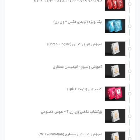
پرو پک (تریدی مکس + وی ری + آنریل انجین)
پک ویژه (تریدی مکس + وی ری)
آموزش آنریل انجین (Unreal Engine)
آموزش ونتیج - انیمیشن معماری
کددیزاین (اتوکد + فاز1)
ورکشاپ داخلی وی ری 7 + هوش مصنوعی
آموزش انیمیشن معماری (Mr.Twinmotion)