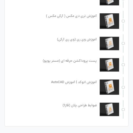
آموزش تری دی مکس ( آرکی مکس )
آموزش وی ری (وی ری آرکی)
پست پروداکشن حرفه ای (مستر پوپو)
آموزش اتوکد | آموزش AutoCAD
ضوابط طراحی پلان (فاز1)