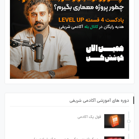
دوره های آموزشی آکادمی شریفی
فول پک آکادمی