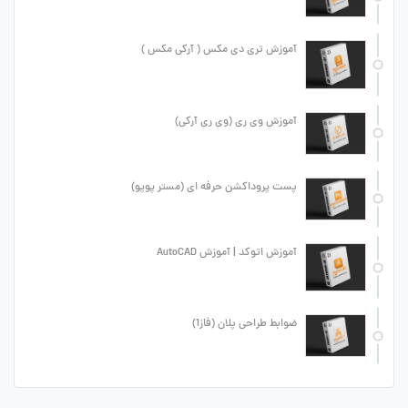
آموزش تری دی مکس ( آرکی مکس )
آموزش وی ری (وی ری آرکی)
پست پروداکشن حرفه ای (مستر پوپو)
آموزش اتوکد | آموزش AutoCAD
ضوابط طراحی پلان (فاز1)