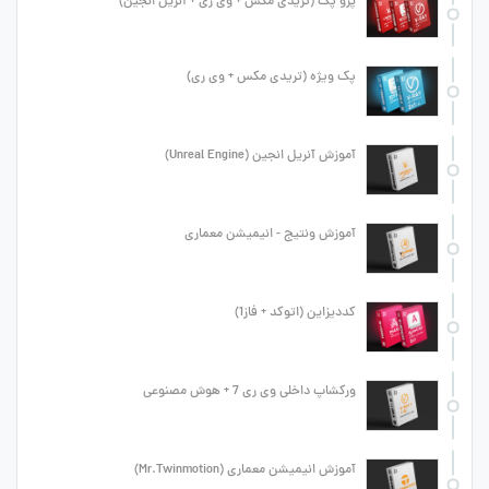
پرو پک (تریدی مکس + وی ری + آنریل انجین)
پک ویژه (تریدی مکس + وی ری)
آموزش آنریل انجین (Unreal Engine)
آموزش ونتیج - انیمیشن معماری
کددیزاین (اتوکد + فاز1)
ورکشاپ داخلی وی ری 7 + هوش مصنوعی
آموزش انیمیشن معماری (Mr.Twinmotion)