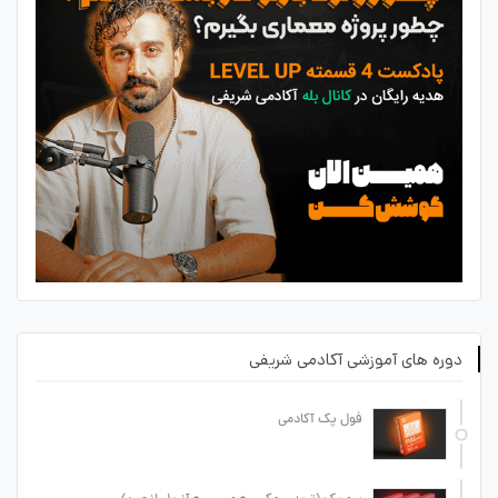
دوره های آموزشی آکادمی شریفی
فول پک آکادمی