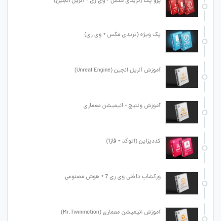
پرو پک (تریدی مکس + وی ری + آنریل انجین)
پک ویژه (تریدی مکس + وی ری)
آموزش آنریل انجین (Unreal Engine)
آموزش ونتیج - انیمیشن معماری
کددیزاین (اتوکد + فاز1)
ورکشاپ داخلی وی ری 7 + هوش مصنوعی
آموزش انیمیشن معماری (Mr.Twinmotion)