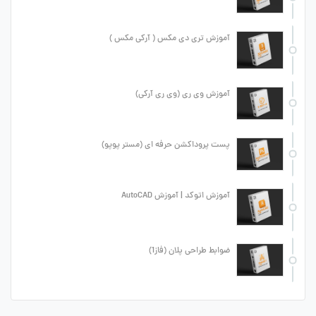
آموزش تری دی مکس ( آرکی مکس )
آموزش وی ری (وی ری آرکی)
پست پروداکشن حرفه ای (مستر پوپو)
آموزش اتوکد | آموزش AutoCAD
ضوابط طراحی پلان (فاز1)