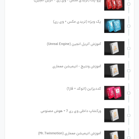
پرو پک (تریدی مکس + وی ری + آنریل انجین)
پک ویژه (تریدی مکس + وی ری)
آموزش آنریل انجین (Unreal Engine)
آموزش ونتیج - انیمیشن معماری
کددیزاین (اتوکد + فاز1)
ورکشاپ داخلی وی ری 7 + هوش مصنوعی
آموزش انیمیشن معماری (Mr.Twinmotion)