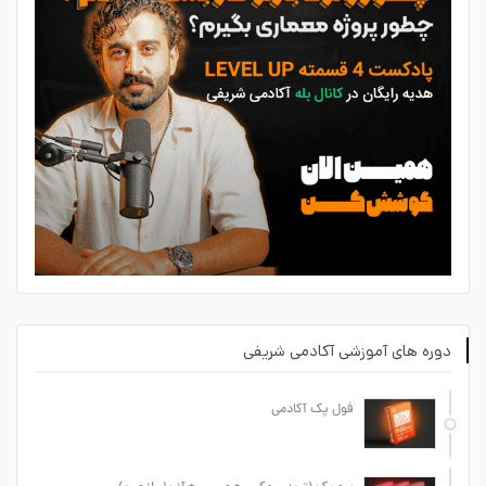
دوره های آموزشی آکادمی شریفی
فول پک آکادمی