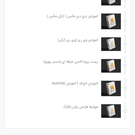
آموزش تری دی مکس ( آرکی مکس )
آموزش وی ری (وی ری آرکی)
پست پروداکشن حرفه ای (مستر پوپو)
آموزش اتوکد | آموزش AutoCAD
ضوابط طراحی پلان (فاز1)