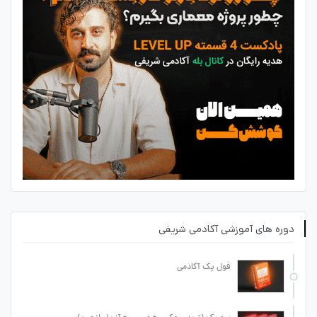
دوره های آموزشی آکادمی شریفی
فول پک آکادمی