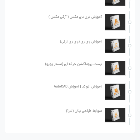
آموزش تری دی مکس ( آرکی مکس )
آموزش وی ری (وی ری آرکی)
پست پروداکشن حرفه ای (مستر پوپو)
آموزش اتوکد | آموزش AutoCAD
ضوابط طراحی پلان (فاز1)