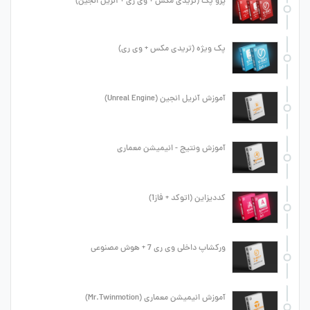
پرو پک (تریدی مکس + وی ری + آنریل انجین)
پک ویژه (تریدی مکس + وی ری)
آموزش آنریل انجین (Unreal Engine)
آموزش ونتیج - انیمیشن معماری
کددیزاین (اتوکد + فاز1)
ورکشاپ داخلی وی ری 7 + هوش مصنوعی
آموزش انیمیشن معماری (Mr.Twinmotion)