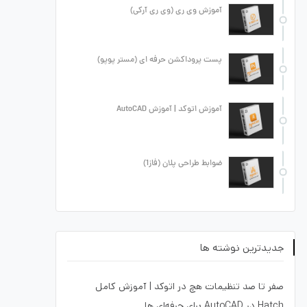
آموزش وی ری (وی ری آرکی)
پست پروداکشن حرفه ای (مستر پوپو)
آموزش اتوکد | آموزش AutoCAD
ضوابط طراحی پلان (فاز1)
جدیدترین نوشته ها
صفر تا صد تنظیمات هچ در اتوکد | آموزش کامل
Hatch در AutoCAD برای حرفه‌ای ها