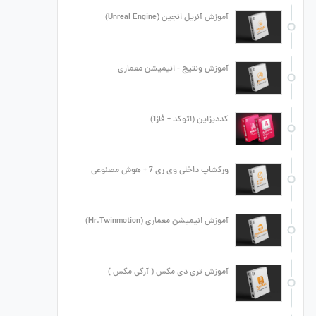
آموزش آنریل انجین (Unreal Engine)
آموزش ونتیج - انیمیشن معماری
کددیزاین (اتوکد + فاز1)
ورکشاپ داخلی وی ری 7 + هوش مصنوعی
آموزش انیمیشن معماری (Mr.Twinmotion)
آموزش تری دی مکس ( آرکی مکس )