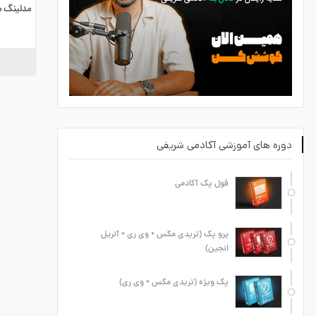
مدلینگ ص
دوره های آموزشی آکادمی شریفی
فول پک آکادمی
پرو پک (تریدی مکس + وی ری + آنریل
انجین)
پک ویژه (تریدی مکس + وی ری)