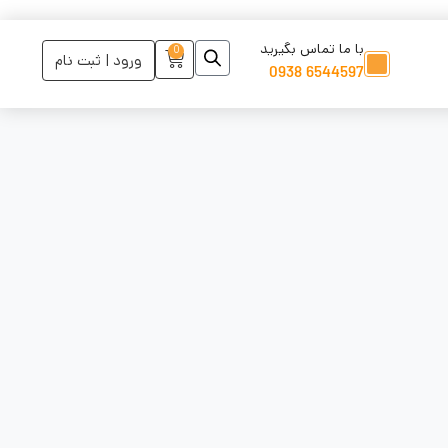
با ما تماس بگیرید
0
ورود | ثبت نام
6544597 0938