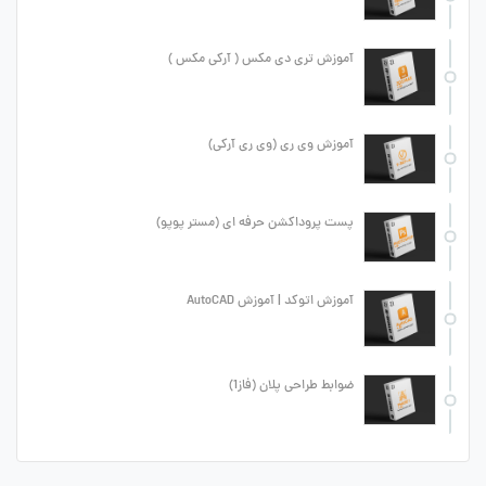
آموزش تری دی مکس ( آرکی مکس )
آموزش وی ری (وی ری آرکی)
پست پروداکشن حرفه ای (مستر پوپو)
آموزش اتوکد | آموزش AutoCAD
ضوابط طراحی پلان (فاز1)