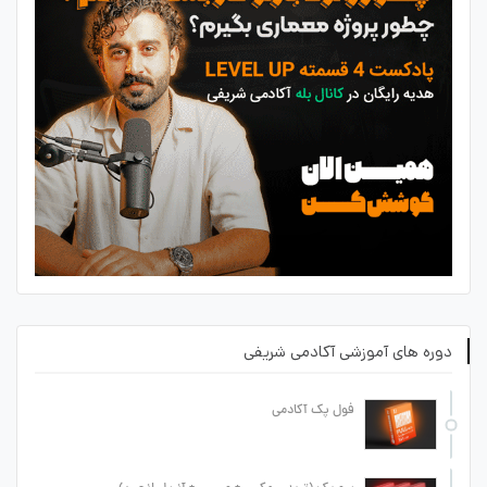
دوره های آموزشی آکادمی شریفی
فول پک آکادمی