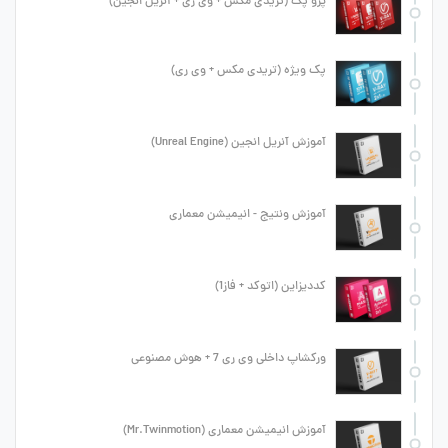
پرو پک (تریدی مکس + وی ری + آنریل انجین)
پک ویژه (تریدی مکس + وی ری)
آموزش آنریل انجین (Unreal Engine)
آموزش ونتیج - انیمیشن معماری
کددیزاین (اتوکد + فاز1)
ورکشاپ داخلی وی ری 7 + هوش مصنوعی
آموزش انیمیشن معماری (Mr.Twinmotion)