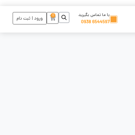
با ما تماس بگیرید
0
ورود | ثبت نام
6544597 0938