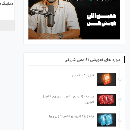
مدلینگ د
دوره های آموزشی آکادمی شریفی
فول پک آکادمی
پرو پک (تریدی مکس + وی ری + آنریل
انجین)
پک ویژه (تریدی مکس + وی ری)