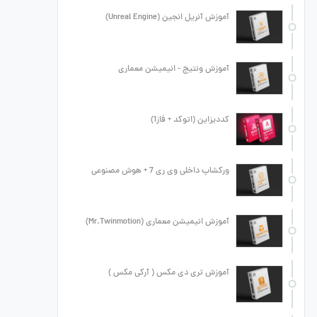
آموزش آنریل انجین (Unreal Engine)
آموزش ونتیج - انیمیشن معماری
کددیزاین (اتوکد + فاز1)
ورکشاپ داخلی وی ری 7 + هوش مصنوعی
آموزش انیمیشن معماری (Mr.Twinmotion)
آموزش تری دی مکس ( آرکی مکس )