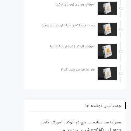
آموزش وی ری (وی ری آرکی)
پست پروداکشن حرفه ای (مستر پوپو)
آموزش اتوکد | آموزش AutoCAD
ضوابط طراحی پلان (فاز1)
جدیدترین نوشته ها
صفر تا صد تنظیمات هچ در اتوکد | آموزش کامل
Hatch در AutoCAD برای حرفه‌ای ها