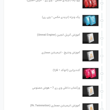
پرو پک (تریدی مکس + وی ری + آنریل انجین)
پک ویژه (تریدی مکس + وی ری)
آموزش آنریل انجین (Unreal Engine)
آموزش ونتیج - انیمیشن معماری
کددیزاین (اتوکد + فاز1)
ورکشاپ داخلی وی ری 7 + هوش مصنوعی
آموزش انیمیشن معماری (Mr.Twinmotion)