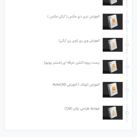
آموزش تری دی مکس ( آرکی مکس )
آموزش وی ری (وی ری آرکی)
پست پروداکشن حرفه ای (مستر پوپو)
آموزش اتوکد | آموزش AutoCAD
ضوابط طراحی پلان (فاز1)