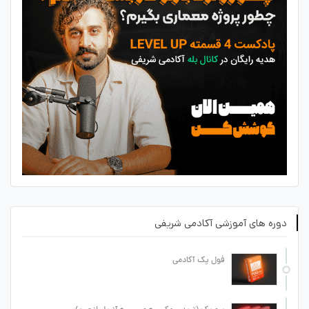
دوره های آموزشی آکادمی شریفی
فول پک آکادمی