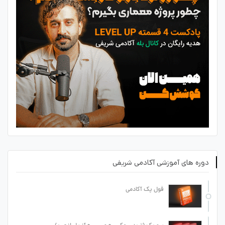
دوره های آموزشی آکادمی شریفی
فول پک آکادمی