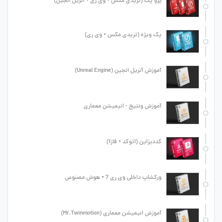
پرو پک (تریدی مکس + وی ری + آنریل انجین)
پک ویژه (تریدی مکس + وی ری)
آموزش آنریل انجین (Unreal Engine)
آموزش ونتیج - انیمیشن معماری
کددیزاین (اتوکد + فاز1)
ورکشاپ داخلی وی ری 7 + هوش مصنوعی
آموزش انیمیشن معماری (Mr.Twinmotion)