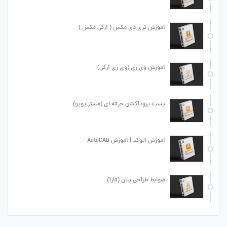
آموزش تری دی مکس ( آرکی مکس )
آموزش وی ری (وی ری آرکی)
پست پروداکشن حرفه ای (مستر پوپو)
آموزش اتوکد | آموزش AutoCAD
ضوابط طراحی پلان (فاز1)