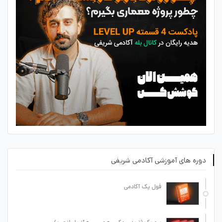
دوره های آموزشی آکادمی شریفی
فول پک آکادمی