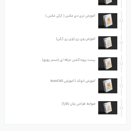
آموزش تری دی مکس ( آرکی مکس )
آموزش وی ری (وی ری آرکی)
پست پروداکشن حرفه ای (مستر پوپو)
آموزش اتوکد | آموزش AutoCAD
ضوابط طراحی پلان (فاز1)