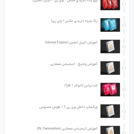
پرو پک (تریدی مکس + وی ری + آنریل انجین)
پک ویژه (تریدی مکس + وی ری)
آموزش آنریل انجین (Unreal Engine)
آموزش ونتیج - انیمیشن معماری
کددیزاین (اتوکد + فاز1)
ورکشاپ داخلی وی ری 7 + هوش مصنوعی
آموزش انیمیشن معماری (Mr.Twinmotion)