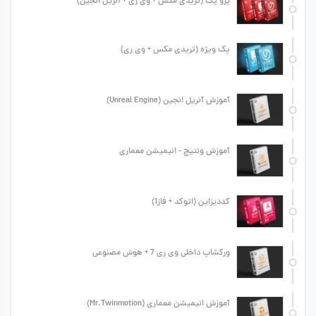
پرو پک (تریدی مکس + وی ری + آنریل انجین)
پک ویژه (تریدی مکس + وی ری)
آموزش آنریل انجین (Unreal Engine)
آموزش ونتیج - انیمیشن معماری
کددیزاین (اتوکد + فاز1)
ورکشاپ داخلی وی ری 7 + هوش مصنوعی
آموزش انیمیشن معماری (Mr.Twinmotion)