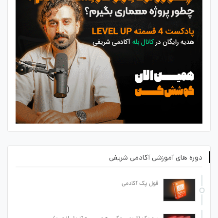
دوره های آموزشی آکادمی شریفی
فول پک آکادمی