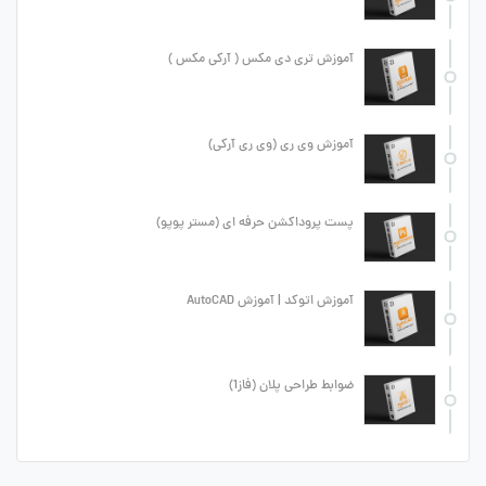
آموزش تری دی مکس ( آرکی مکس )
آموزش وی ری (وی ری آرکی)
پست پروداکشن حرفه ای (مستر پوپو)
آموزش اتوکد | آموزش AutoCAD
ضوابط طراحی پلان (فاز1)