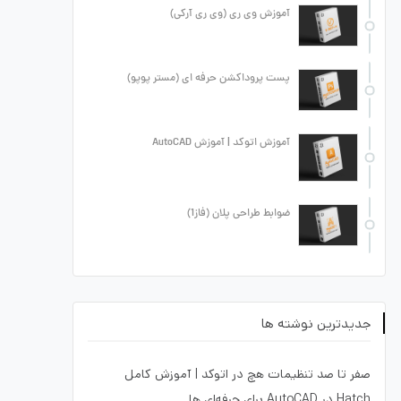
آموزش وی ری (وی ری آرکی)
پست پروداکشن حرفه ای (مستر پوپو)
آموزش اتوکد | آموزش AutoCAD
ضوابط طراحی پلان (فاز1)
جدیدترین نوشته ها
صفر تا صد تنظیمات هچ در اتوکد | آموزش کامل
Hatch در AutoCAD برای حرفه‌ای ها