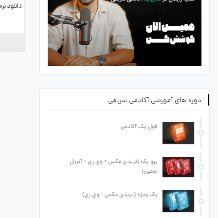
دانلود نرم افزا
دوره های آموزشی آکادمی شریفی
فول پک آکادمی
پرو پک (تریدی مکس + وی ری + آنریل
انجین)
پک ویژه (تریدی مکس + وی ری)