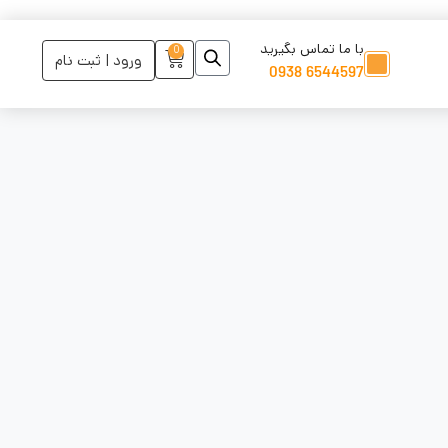
با ما تماس بگیرید
0
ورود | ثبت نام
6544597 0938