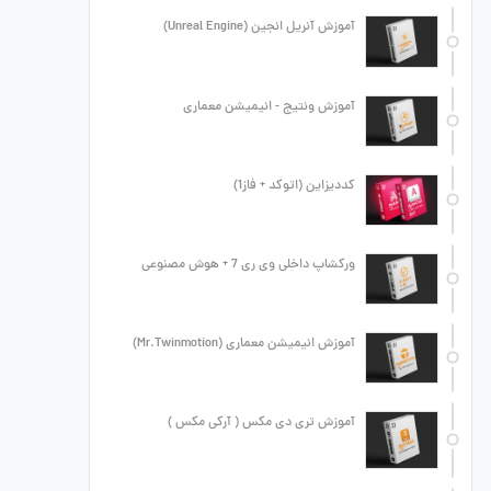
آموزش آنریل انجین (Unreal Engine)
آموزش ونتیج - انیمیشن معماری
کددیزاین (اتوکد + فاز1)
ورکشاپ داخلی وی ری 7 + هوش مصنوعی
آموزش انیمیشن معماری (Mr.Twinmotion)
آموزش تری دی مکس ( آرکی مکس )