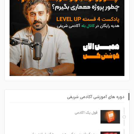
دوره های آموزشی آکادمی شریفی
فول پک آکادمی