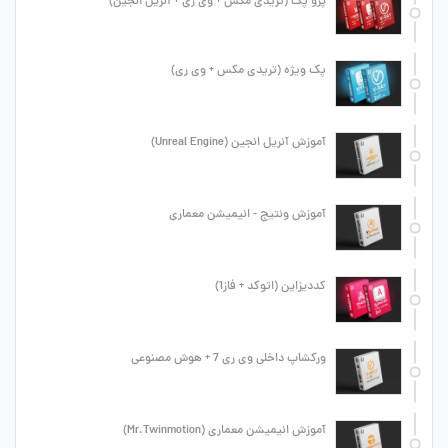
پرو پک (تریدی مکس + وی ری + آنریل انجین)
پک ویژه (تریدی مکس + وی ری)
آموزش آنریل انجین (Unreal Engine)
آموزش ونتیج - انیمیشن معماری
کددیزاین (اتوکد + فاز1)
ورکشاپ داخلی وی ری 7 + هوش مصنوعی
آموزش انیمیشن معماری (Mr.Twinmotion)