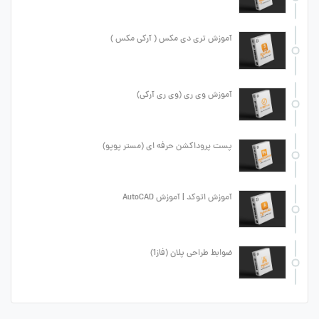
آموزش تری دی مکس ( آرکی مکس )
آموزش وی ری (وی ری آرکی)
پست پروداکشن حرفه ای (مستر پوپو)
آموزش اتوکد | آموزش AutoCAD
ضوابط طراحی پلان (فاز1)