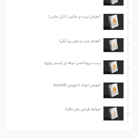
آموزش تری دی مکس ( آرکی مکس )
آموزش وی ری (وی ری آرکی)
پست پروداکشن حرفه ای (مستر پوپو)
آموزش اتوکد | آموزش AutoCAD
ضوابط طراحی پلان (فاز1)