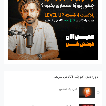
دوره های آموزشی آکادمی شریفی
فول پک آکادمی