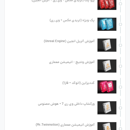
پرو پک (تریدی مکس + وی ری + آنریل انجین)
پک ویژه (تریدی مکس + وی ری)
آموزش آنریل انجین (Unreal Engine)
آموزش ونتیج - انیمیشن معماری
کددیزاین (اتوکد + فاز1)
ورکشاپ داخلی وی ری 7 + هوش مصنوعی
آموزش انیمیشن معماری (Mr.Twinmotion)