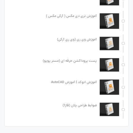
آموزش تری دی مکس ( آرکی مکس )
آموزش وی ری (وی ری آرکی)
پست پروداکشن حرفه ای (مستر پوپو)
آموزش اتوکد | آموزش AutoCAD
ضوابط طراحی پلان (فاز1)