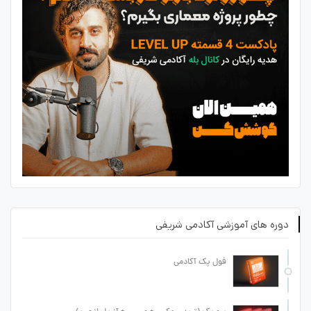
دوره های آموزشی آکادمی شریفی
فول پک آکادمی