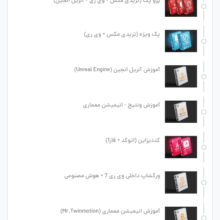
پرو پک (تریدی مکس + وی ری + آنریل انجین)
پک ویژه (تریدی مکس + وی ری)
آموزش آنریل انجین (Unreal Engine)
آموزش ونتیج - انیمیشن معماری
کددیزاین (اتوکد + فاز1)
ورکشاپ داخلی وی ری 7 + هوش مصنوعی
آموزش انیمیشن معماری (Mr.Twinmotion)