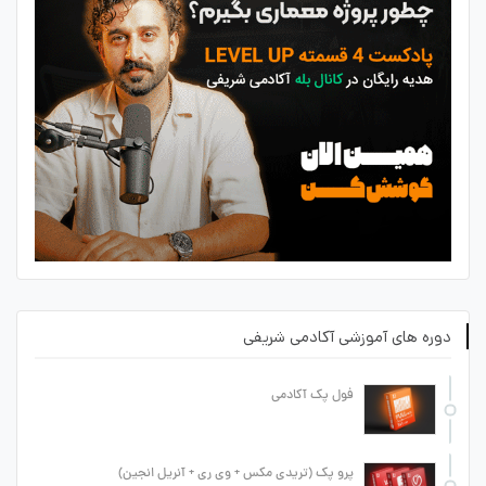
دوره های آموزشی آکادمی شریفی
فول پک آکادمی
پرو پک (تریدی مکس + وی ری + آنریل انجین)