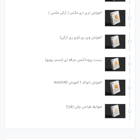
آموزش تری دی مکس ( آرکی مکس )
آموزش وی ری (وی ری آرکی)
پست پروداکشن حرفه ای (مستر پوپو)
آموزش اتوکد | آموزش AutoCAD
ضوابط طراحی پلان (فاز1)