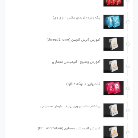
پک ویژه (تریدی مکس + وی ری)
آموزش آنریل انجین (Unreal Engine)
آموزش ونتیج - انیمیشن معماری
کددیزاین (اتوکد + فاز1)
ورکشاپ داخلی وی ری 7 + هوش مصنوعی
آموزش انیمیشن معماری (Mr.Twinmotion)