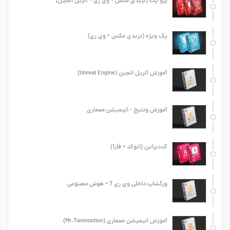
پرو پک (تریدی مکس + وی ری + آنریل انجین)
پک ویژه (تریدی مکس + وی ری)
آموزش آنریل انجین (Unreal Engine)
آموزش ونتیج - انیمیشن معماری
کددیزاین (اتوکد + فاز1)
ورکشاپ داخلی وی ری 7 + هوش مصنوعی
آموزش انیمیشن معماری (Mr.Twinmotion)