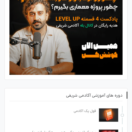
دوره های آموزشی آکادمی شریفی
فول پک آکادمی