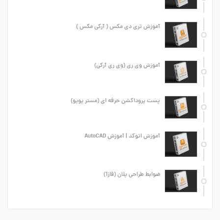
آموزش تری دی مکس ( آرکی مکس )
آموزش وی ری (وی ری آرکی)
پست پروداکشن حرفه ای (مستر پوپو)
آموزش اتوکد | آموزش AutoCAD
ضوابط طراحی پلان (فاز1)