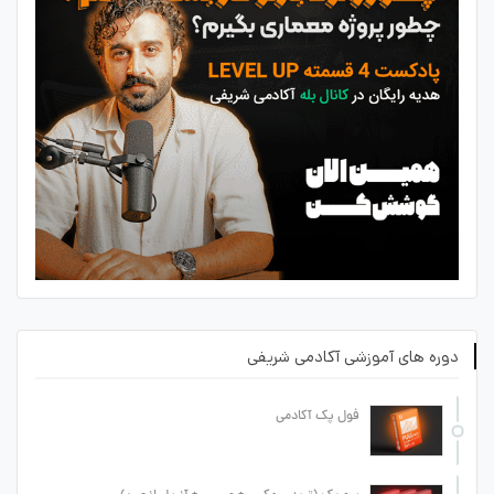
دوره های آموزشی آکادمی شریفی
فول پک آکادمی