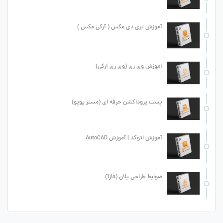
آموزش تری دی مکس ( آرکی مکس )
آموزش وی ری (وی ری آرکی)
پست پروداکشن حرفه ای (مستر پوپو)
آموزش اتوکد | آموزش AutoCAD
ضوابط طراحی پلان (فاز1)