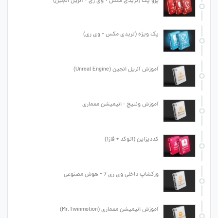
پرو پک (تریدی مکس + وی ری + آنریل انجین)
پک ویژه (تریدی مکس + وی ری)
آموزش آنریل انجین (Unreal Engine)
آموزش ونتیج - انیمیشن معماری
کددیزاین (اتوکد + فاز1)
ورکشاپ داخلی وی ری 7 + هوش مصنوعی
آموزش انیمیشن معماری (Mr.Twinmotion)