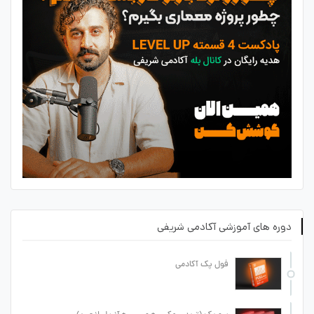
دوره های آموزشی آکادمی شریفی
فول پک آکادمی