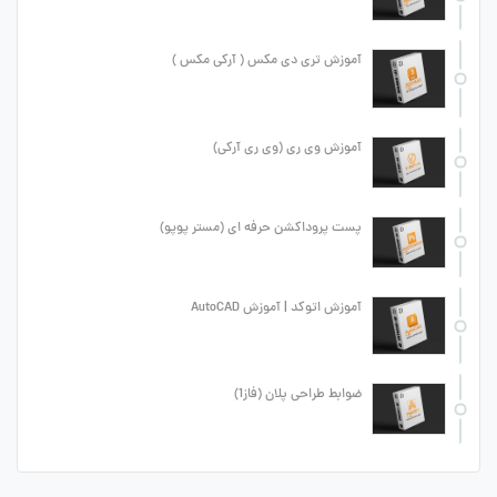
آموزش تری دی مکس ( آرکی مکس )
آموزش وی ری (وی ری آرکی)
پست پروداکشن حرفه ای (مستر پوپو)
آموزش اتوکد | آموزش AutoCAD
ضوابط طراحی پلان (فاز1)