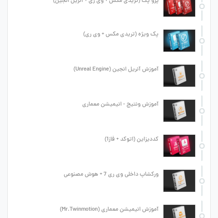
پرو پک (تریدی مکس + وی ری + آنریل انجین)
پک ویژه (تریدی مکس + وی ری)
آموزش آنریل انجین (Unreal Engine)
آموزش ونتیج - انیمیشن معماری
کددیزاین (اتوکد + فاز1)
ورکشاپ داخلی وی ری 7 + هوش مصنوعی
آموزش انیمیشن معماری (Mr.Twinmotion)