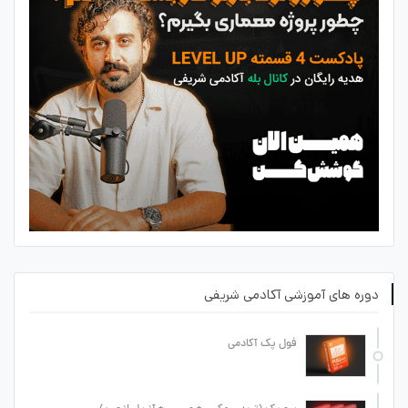
دوره های آموزشی آکادمی شریفی
فول پک آکادمی