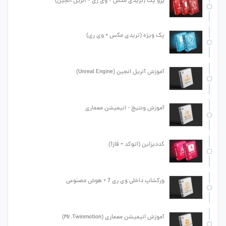
پرو پک (تریدی مکس + وی ری + آنریل انجین)
پک ویژه (تریدی مکس + وی ری)
آموزش آنریل انجین (Unreal Engine)
آموزش ونتیج - انیمیشن معماری
کددیزاین (اتوکد + فاز1)
ورکشاپ داخلی وی ری 7 + هوش مصنوعی
آموزش انیمیشن معماری (Mr.Twinmotion)