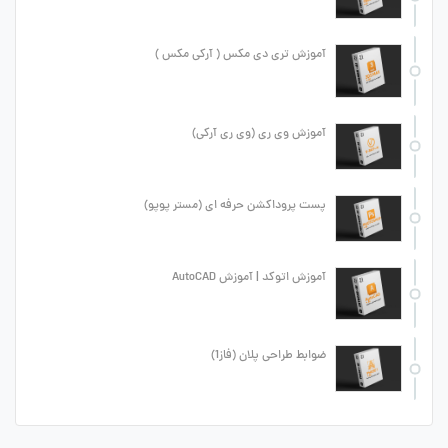
آموزش تری دی مکس ( آرکی مکس )
آموزش وی ری (وی ری آرکی)
پست پروداکشن حرفه ای (مستر پوپو)
آموزش اتوکد | آموزش AutoCAD
ضوابط طراحی پلان (فاز1)