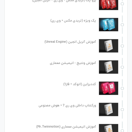
پرو پک (تریدی مکس + وی ری + آنریل انجین)
پک ویژه (تریدی مکس + وی ری)
آموزش آنریل انجین (Unreal Engine)
آموزش ونتیج - انیمیشن معماری
کددیزاین (اتوکد + فاز1)
ورکشاپ داخلی وی ری 7 + هوش مصنوعی
آموزش انیمیشن معماری (Mr.Twinmotion)