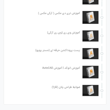
آموزش تری دی مکس ( آرکی مکس )
آموزش وی ری (وی ری آرکی)
پست پروداکشن حرفه ای (مستر پوپو)
آموزش اتوکد | آموزش AutoCAD
ضوابط طراحی پلان (فاز1)