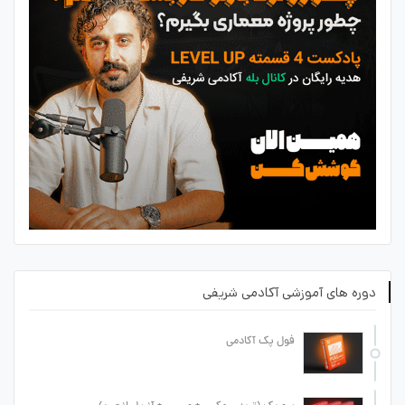
دوره های آموزشی آکادمی شریفی
فول پک آکادمی