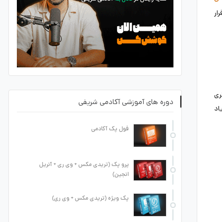
ار
ری
دوره های آموزشی آکادمی شریفی
اد
فول پک آکادمی
پرو پک (تریدی مکس + وی ری + آنریل
انجین)
پک ویژه (تریدی مکس + وی ری)