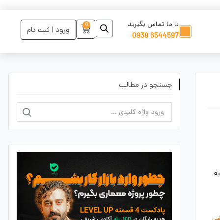
با ما تماس بگیرید
0
ورود | ثبت نام
6544597 0938
جستجو در مطالب
به
شی