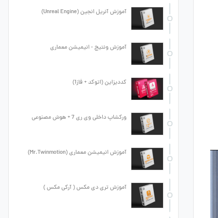
آموزش آنریل انجین (Unreal Engine)
آموزش ونتیج - انیمیشن معماری
کددیزاین (اتوکد + فاز1)
ورکشاپ داخلی وی ری 7 + هوش مصنوعی
آموزش انیمیشن معماری (Mr.Twinmotion)
آموزش تری دی مکس ( آرکی مکس )