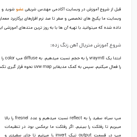
قبل از شروع آموزش در وبسایت آکادمی مهندس شریفی
شوید و ا
عضو
وبسایت ما پکیج های تخصصی و صفر تا صد نرم افزارهای پرکاربرد معما
داده شده که میتوانید با تهیه آن ها با به روز ترین متدهای آموزشی این نر
شروع آموزش متریال آهن زنگ زده:
را فعال میکنیم. سپس به کمک مدیفایر uvw map نحوه قرار گیری تکسچر را اصلاح میکنیم.
مپ سیاه سفید را به reflect نسبت میدهیم و عدد fresnel را بالا
میبریم تا رفلکت را ببینیم. اگر رفلکت ما برعکس بود در تنظیمات
مپ در قسمت output تیک invert را میزنیم تا جای سفیدی و