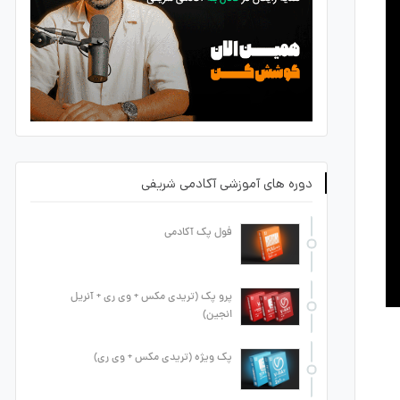
دوره های آموزشی آکادمی شریفی
فول پک آکادمی
پرو پک (تریدی مکس + وی ری + آنریل
انجین)
پک ویژه (تریدی مکس + وی ری)