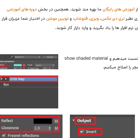
ز
ما بهره مند شوید. همچنین در بخش
آموزش های رایگان
دوره های آموزشی
ری نظیر
،
،
و
در اختیار شما عزیزان قرار
تری دی مکس
ویری
فتوشاپ
تویین موشن
م افزار ها را یاد بگیرید و وارد بازار کار شوید.
ابتدا یک vraymtl را به حجم نسبت میدهیم. به diffuse مپ color را نسبت میدهیم و show shaded material