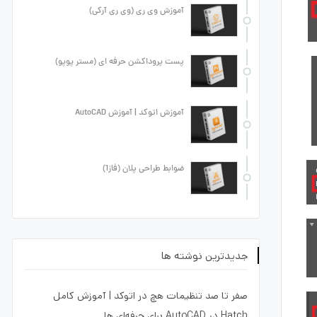
آموزش وی ری (وی ری آرکی)
پست پروداکشن حرفه ای (مستر پوپو)
آموزش اتوکد | آموزش AutoCAD
ضوابط طراحی پلان (فاز1)
جدیدترین نوشته ها
صفر تا صد تنظیمات هچ در اتوکد | آموزش کامل
Hatch در AutoCAD برای حرفه‌ای ها