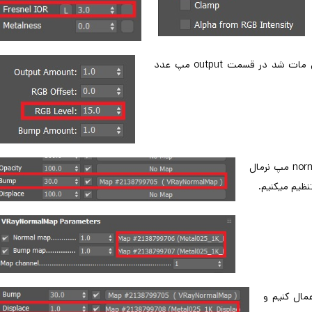
برای glossiness یک مپ تیره تر انتخاب میکنیم و اگر متریال زیادی مات شد در قسمت output مپ عدد
در ادامه به bump یک مپ vraynormalmap اعمال میکنیم و به normal مپ نرمال
ت بیشتر در قسمت displace مپ displace را اعمال کنیم و