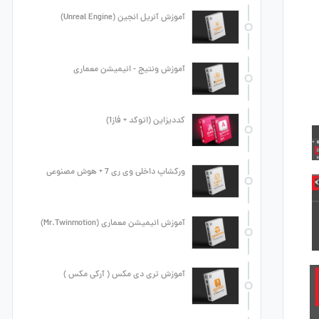
آموزش آنریل انجین (Unreal Engine)
آموزش ونتیج - انیمیشن معماری
کددیزاین (اتوکد + فاز1)
ورکشاپ داخلی وی ری 7 + هوش مصنوعی
آموزش انیمیشن معماری (Mr.Twinmotion)
آموزش تری دی مکس ( آرکی مکس )