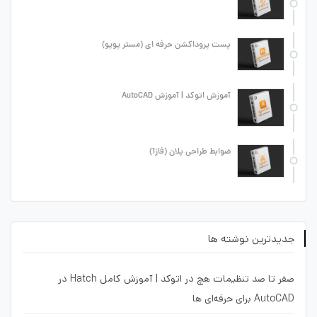
پست پروداکشن حرفه ای (مستر پوپو)
آموزش اتوکد | آموزش AutoCAD
ضوابط طراحی پلان (فاز1)
جدیدترین نوشته ها
صفر تا صد تنظیمات هچ در اتوکد | آموزش کامل Hatch در
AutoCAD برای حرفه‌ای ها