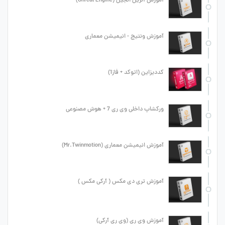
آموزش آنریل انجین (Unreal Engine)
آموزش ونتیج - انیمیشن معماری
کددیزاین (اتوکد + فاز1)
ورکشاپ داخلی وی ری 7 + هوش مصنوعی
آموزش انیمیشن معماری (Mr.Twinmotion)
آموزش تری دی مکس ( آرکی مکس )
آموزش وی ری (وی ری آرکی)