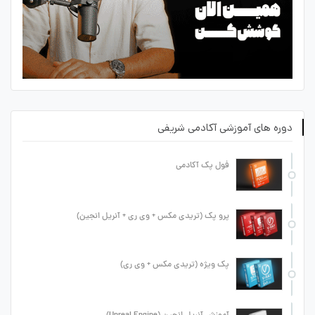
دوره های آموزشی آکادمی شریفی
فول پک آکادمی
پرو پک (تریدی مکس + وی ری + آنریل انجین)
پک ویژه (تریدی مکس + وی ری)