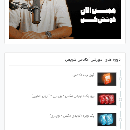
دوره های آموزشی آکادمی شریفی
فول پک آکادمی
پرو پک (تریدی مکس + وی ری + آنریل انجین)
پک ویژه (تریدی مکس + وی ری)