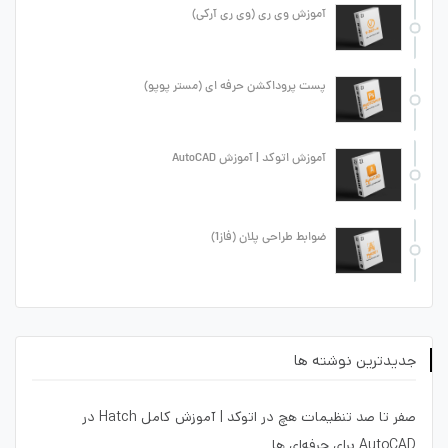
آموزش وی ری (وی ری آرکی)
پست پروداکشن حرفه ای (مستر پوپو)
آموزش اتوکد | آموزش AutoCAD
ضوابط طراحی پلان (فاز1)
جدیدترین نوشته ها
صفر تا صد تنظیمات هچ در اتوکد | آموزش کامل Hatch در
AutoCAD برای حرفه‌ای ها