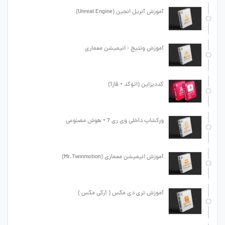
آموزش آنریل انجین (Unreal Engine)
آموزش ونتیج - انیمیشن معماری
کددیزاین (اتوکد + فاز1)
ورکشاپ داخلی وی ری 7 + هوش مصنوعی
آموزش انیمیشن معماری (Mr.Twinmotion)
آموزش تری دی مکس ( آرکی مکس )