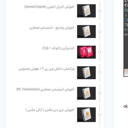
آموزش آنریل انجین (Unreal Engine)
آموزش ونتیج - انیمیشن معماری
کددیزاین (اتوکد + فاز1)
ورکشاپ داخلی وی ری 7 + هوش مصنوعی
آموزش انیمیشن معماری (Mr.Twinmotion)
سپس وارد سربرگ files میشویم و در قسمت auto backup تیک enable را فعال میکنیم و تعداد فایل بک آپ و زمان هر بک آپ را انتخاب میکنیم و ok
آموزش تری دی مکس ( آرکی مکس )