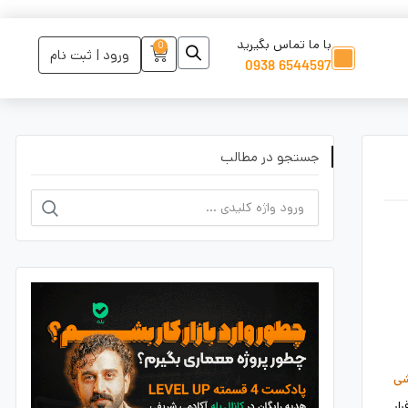
با ما تماس بگیرید
0
ورود | ثبت نام
6544597 0938
جستجو در مطالب
شی
ار