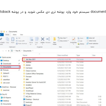
در پایان آموزش ذخیره فایل تری دی مکس، کافی است در قسمت document سیستم خود وارد پوشه تر