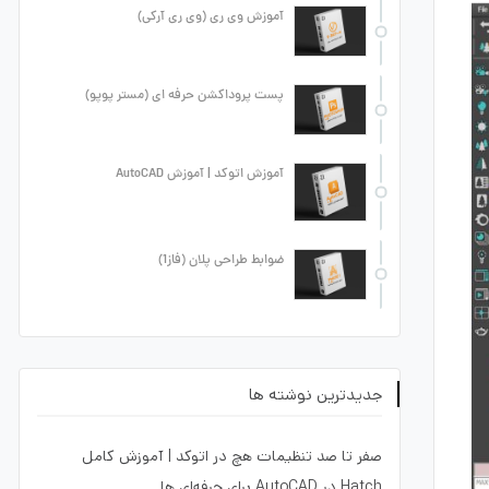
آموزش وی ری (وی ری آرکی)
پست پروداکشن حرفه ای (مستر پوپو)
آموزش اتوکد | آموزش AutoCAD
ضوابط طراحی پلان (فاز1)
جدیدترین نوشته ها
صفر تا صد تنظیمات هچ در اتوکد | آموزش کامل
Hatch در AutoCAD برای حرفه‌ای ها