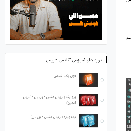
تم
دوره های آموزشی آکادمی شریفی
فول پک آکادمی
پرو پک (تریدی مکس + وی ری + آنریل
انجین)
پک ویژه (تریدی مکس + وی ری)