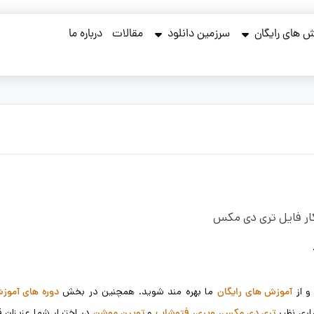
 های رایگان
سرزمین دانلود
مقالات
درباره ما
ار فایل تری دی مکس
و از
ما بهره مند شوید. همچنین در بخش
آموزش های رایگان
دوره های آموز
اری نظیر
،
،
و
در اختیار شما عزیزان قر
تری دی مکس
ویری
فتوشاپ
تویین موشن