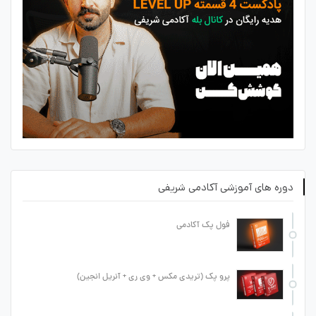
دوره های آموزشی آکادمی شریفی
فول پک آکادمی
پرو پک (تریدی مکس + وی ری + آنریل انجین)