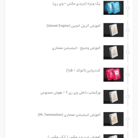
پک ویژه (تریدی مکس + وی ری)
آموزش آنریل انجین (Unreal Engine)
آموزش ونتیج - انیمیشن معماری
کددیزاین (اتوکد + فاز1)
ورکشاپ داخلی وی ری 7 + هوش مصنوعی
آموزش انیمیشن معماری (Mr.Twinmotion)
آموزش تری دی مکس ( آرکی مکس )