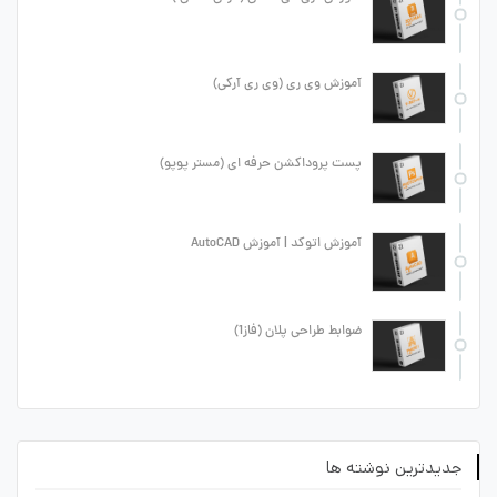
آموزش وی ری (وی ری آرکی)
پست پروداکشن حرفه ای (مستر پوپو)
آموزش اتوکد | آموزش AutoCAD
ضوابط طراحی پلان (فاز1)
جدیدترین نوشته ها