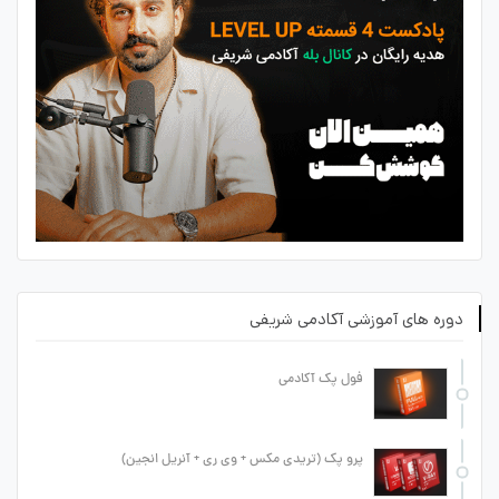
دوره های آموزشی آکادمی شریفی
فول پک آکادمی
پرو پک (تریدی مکس + وی ری + آنریل انجین)