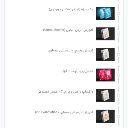
پک ویژه (تریدی مکس + وی ری)
آموزش آنریل انجین (Unreal Engine)
آموزش ونتیج - انیمیشن معماری
کددیزاین (اتوکد + فاز1)
ورکشاپ داخلی وی ری 7 + هوش مصنوعی
آموزش انیمیشن معماری (Mr.Twinmotion)