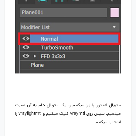
متریال ادیتور را باز میکنیم و یک متریال خام به آن نسبت
میدهیم. سپس روی vraymtl کلیک میکنیم و vraylightmtl را
انتخاب میکنیم.