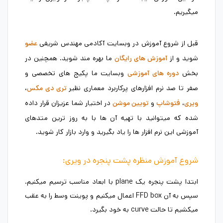
میگیریم.
قبل از شروع آموزش در وبسایت آکادمی مهندس شریفی
عضو
شوید و از
ما بهره مند شوید. همچنین در
آموزش های رایگان
بخش
وبسایت ما پکیج های تخصصی و
دوره های آموزشی
صفر تا صد نرم افزارهای پرکاربرد معماری نظیر
،
تری دی مکس
،
و
در اختیار شما عزیزان قرار داده
ویری
فتوشاپ
تویین موشن
شده که میتوانید با تهیه آن ها با به روز ترین متدهای
آموزشی این نرم افزار ها را یاد بگیرید و وارد بازار کار شوید.
شروع آموزش منظره پشت پنجره در ویری:
ابتدا پشت پنجره یک plane با ابعاد مناسب ترسیم میکنیم.
سپس به آن FFD box اعمال میکنیم و پوینت وسط را به عقب
میکشیم تا حالت curve به خود بگیرد.