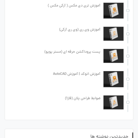
آموزش تری دی مکس ( آرکی مکس )
آموزش وی ری (وی ری آرکی)
پست پروداکشن حرفه ای (مستر پوپو)
آموزش اتوکد | آموزش AutoCAD
ضوابط طراحی پلان (فاز1)
جدیدترین نوشته ها