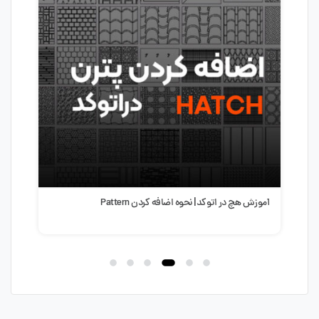
آموزش هچ در اتوکد| نحوه اضافه کردن Pattern
آموز
پله در AD