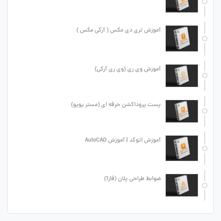
آموزش تری دی مکس ( آرکی مکس )
آموزش وی ری (وی ری آرکی)
پست پروداکشن حرفه ای (مستر پوپو)
آموزش اتوکد | آموزش AutoCAD
ضوابط طراحی پلان (فاز1)