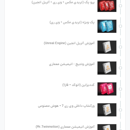
پرو پک (تریدی مکس + وی ری + آنریل انجین)
پک ویژه (تریدی مکس + وی ری)
آموزش آنریل انجین (Unreal Engine)
آموزش ونتیج - انیمیشن معماری
کددیزاین (اتوکد + فاز1)
ورکشاپ داخلی وی ری 7 + هوش مصنوعی
آموزش انیمیشن معماری (Mr.Twinmotion)