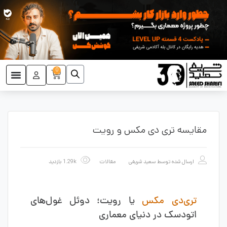
0
مقایسه تری دی مکس و رویت
ارسال شده توسط
سعید شریفی
مقالات
1.29k بازدید
تری‌دی مکس
یا رویت؛ دوئل غول‌های
اتودسک در دنیای معمار
ی