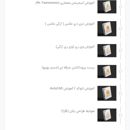
آموزش انیمیشن معماری (Mr.Twinmotion)
آموزش تری دی مکس ( آرکی مکس )
آموزش وی ری (وی ری آرکی)
پست پروداکشن حرفه ای (مستر پوپو)
آموزش اتوکد | آموزش AutoCAD
ضوابط طراحی پلان (فاز1)