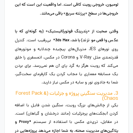
لومیون، خروجی رویت کافی است. اما واقعیت این است که این
خروجی‌ها در سطح «پرزنته سریع» باقی می‌مانند.
وقتی صحبت از
«رندرینگ فوتورئالیستیک»
(به گونه‌ای که با
* بی‌رقیب است. کنترل
عکس واقعی مو نزند) باشد،
3ds Max
روی نورهای IES، متریال‌های پیچیده چندلایه و موتورهای
قدرتمندی مثل V-Ray و Corona در مکس، اتمسفری را خلق
می‌کند که رویت هرگز به گرد پای آن هم نمی‌رسد. برای بردن
یک مسابقه معماری یا مجاب کردن یک کارفرمای سخت‌گیر،
شما به جادوی نور و سایه در مکس نیاز دارید.
3. مدیریت سنگینی پروژه و جزئیات (Forest Pack &
Chaos)
یکی از چالش‌های بزرگ رویت، سنگین شدن فایل با اضافه
کردن آبجکت‌های پرجزئیات (مانند درخشان و گیاهان) است.
در مقابل، تری‌دی مکس با استفاده از سیستم
*Proxy
و
پلاگین‌های مدیریت صحنه، به شما اجازه می‌دهد پروژه‌هایی در