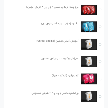
پرو پک (تریدی مکس + وی ری + آنریل انجین)
پک ویژه (تریدی مکس + وی ری)
آموزش آنریل انجین (Unreal Engine)
آموزش ونتیج - انیمیشن معماری
کددیزاین (اتوکد + فاز1)
ورکشاپ داخلی وی ری 7 + هوش مصنوعی