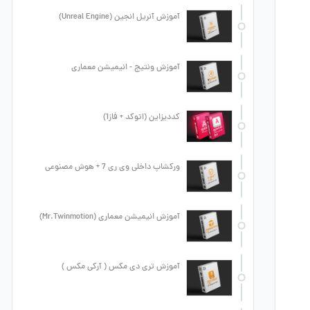
آموزش آنریل انجین (Unreal Engine)
آموزش ونتیج - انیمیشن معماری
کددیزاین (اتوکد + فاز1)
ورکشاپ داخلی وی ری 7 + هوش مصنوعی
آموزش انیمیشن معماری (Mr.Twinmotion)
آموزش تری دی مکس ( آرکی مکس )