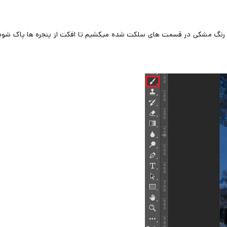
دامه تبدیل رندر روز به شب، در لایه mask به کمک ابزار brush با رنگ مشکی در قسمت های سلکت شده میکشیم تا افکت از پنجره ها پاک ش