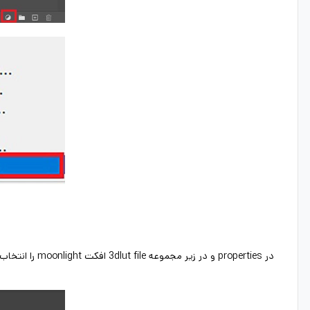
در properties و در زیر مجموعه 3dlut file افکت moonlight را انتخاب میکنیم.