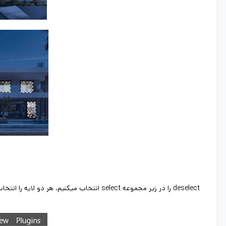
deselect را در زیر مجموعه select انتخاب میکنیم. هر دو لایه را انتخاب میکنیم و با کلیک راست به flatten image تبدیل میکنیم.