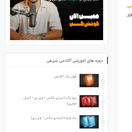
شی
ار
دوره های آموزشی آکادمی شریفی
فول پک آکادمی
پرو پک (تریدی مکس + وی ری + آنریل
انجین)
پک ویژه (تریدی مکس + وی ری)