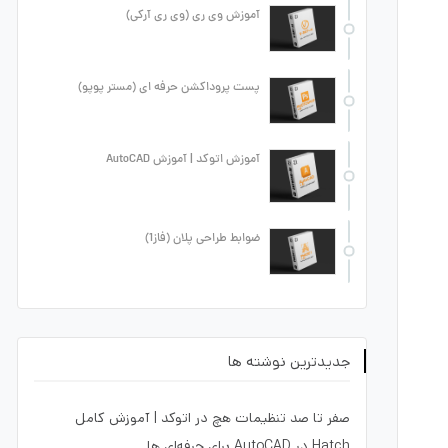
آموزش وی ری (وی ری آرکی)
پست پروداکشن حرفه ای (مستر پوپو)
آموزش اتوکد | آموزش AutoCAD
ضوابط طراحی پلان (فاز1)
جدیدترین نوشته ها
صفر تا صد تنظیمات هچ در اتوکد | آموزش کامل
Hatch در AutoCAD برای حرفه‌ای ها