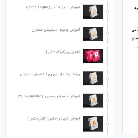
ید
آموزش آنریل انجین (Unreal Engine)
اتی
آموزش ونتیج - انیمیشن معماری
مام
.
کددیزاین (اتوکد + فاز1)
ورکشاپ داخلی وی ری 7 + هوش مصنوعی
آموزش انیمیشن معماری (Mr.Twinmotion)
آموزش تری دی مکس ( آرکی مکس )