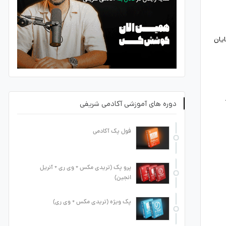
ایان
دوره های آموزشی آکادمی شریفی
فول پک آکادمی
پرو پک (تریدی مکس + وی ری + آنریل
انجین)
پک ویژه (تریدی مکس + وی ری)