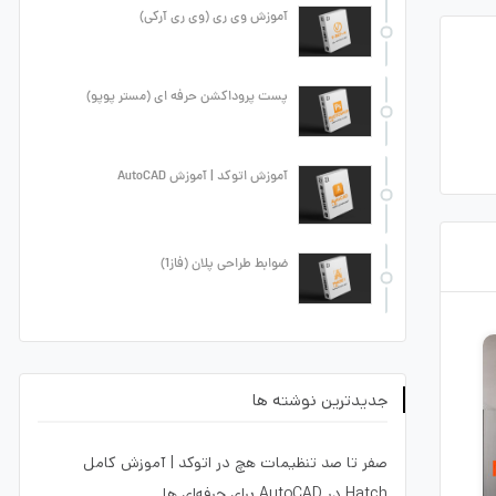
آموزش وی ری (وی ری آرکی)
پست پروداکشن حرفه ای (مستر پوپو)
آموزش اتوکد | آموزش AutoCAD
ضوابط طراحی پلان (فاز1)
جدیدترین نوشته ها
صفر تا صد تنظیمات هچ در اتوکد | آموزش کامل
Hatch در AutoCAD برای حرفه‌ای ها