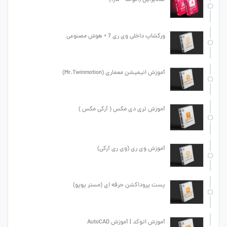
ورکشاپ داخلی وی ری 7 + هوش مصنوعی
آموزش انیمیشن معماری (Mr.Twinmotion)
آموزش تری دی مکس ( آرکی مکس )
آموزش وی ری (وی ری آرکی)
پست پروداکشن حرفه ای (مستر پوپو)
آموزش اتوکد | آموزش AutoCAD