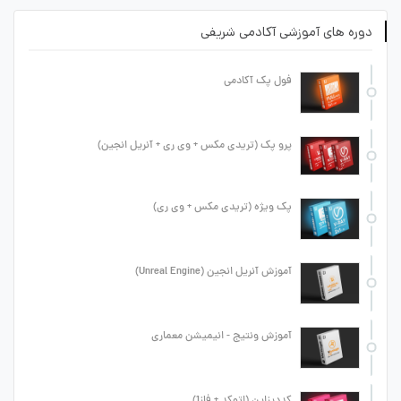
دوره های آموزشی آکادمی شریفی
فول پک آکادمی
پرو پک (تریدی مکس + وی ری + آنریل انجین)
پک ویژه (تریدی مکس + وی ری)
آموزش آنریل انجین (Unreal Engine)
آموزش ونتیج - انیمیشن معماری
کددیزاین (اتوکد + فاز1)