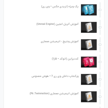
پک ویژه (تریدی مکس + وی ری)
آموزش آنریل انجین (Unreal Engine)
آموزش ونتیج - انیمیشن معماری
کددیزاین (اتوکد + فاز1)
ورکشاپ داخلی وی ری 7 + هوش مصنوعی
آموزش انیمیشن معماری (Mr.Twinmotion)