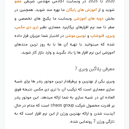
2020 تا 2025 در وبسایت آکادمی مهندس شریفی
عضو
شوید و از
ما بهره مند شوید. همچنین در
آموزش های رایگان
بخش
وبسایت ما پکیج های تخصصی و
دوره های آموزشی
صفر تا صد نرم افزارهای پرکاربرد معماری نظیر
،
تری دی مکس
،
و
در اختیار شما عزیزان قرار داده
ویری
فتوشاپ
تویین موشن
شده که میتوانید با تهیه آن ها با به روز ترین متدهای
آموزشی این نرم افزار ها را یاد بگیرید و وارد بازار کار شوید.
معرفی پلاگین ویری 7
ویری یکی از بهترین و پرطرفدار ترین موتور رندر ها برای شبیه
سازی معماری است که ترکیب آن با تری دی مکس نتیجه فوق
العاده ای در شبیه سازی به شما ارائه میدهد. این موتور رندر
پر قدرت محصول شرکت chaos group است که مدام در حال
آپدیت شدن و ارائه بهترین ورژن از این نرم افزار است که به
تازگی ورژن 7 رونمایی شده.