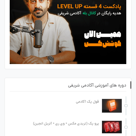
دوره های آموزشی آکادمی شریفی
فول پک آکادمی
پرو پک (تریدی مکس + وی ری + آنریل انجین)