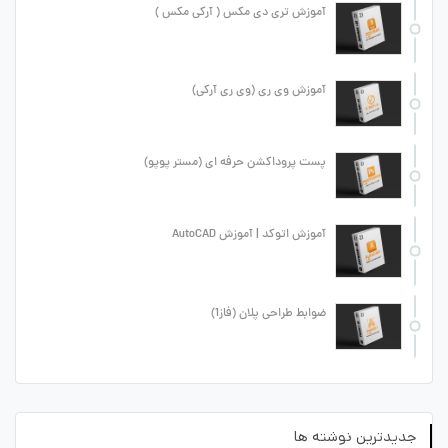
آموزش تری دی مکس ( آرکی مکس )
آموزش وی ری (وی ری آرکی)
پست پروداکشن حرفه ای (مستر پوپو)
آموزش اتوکد | آموزش AutoCAD
ضوابط طراحی پلان (فاز1)
جدیدترین نوشته ها