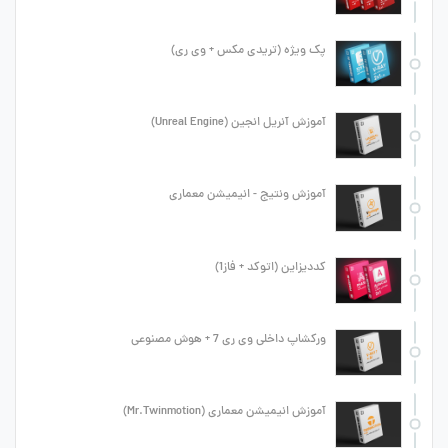
پک ویژه (تریدی مکس + وی ری)
آموزش آنریل انجین (Unreal Engine)
آموزش ونتیج - انیمیشن معماری
کددیزاین (اتوکد + فاز1)
ورکشاپ داخلی وی ری 7 + هوش مصنوعی
آموزش انیمیشن معماری (Mr.Twinmotion)