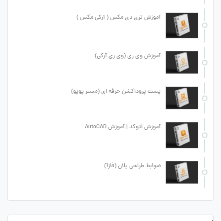
آموزش تری دی مکس ( آرکی مکس )
آموزش وی ری (وی ری آرکی)
پست پروداکشن حرفه ای (مستر پوپو)
آموزش اتوکد | آموزش AutoCAD
ضوابط طراحی پلان (فاز1)