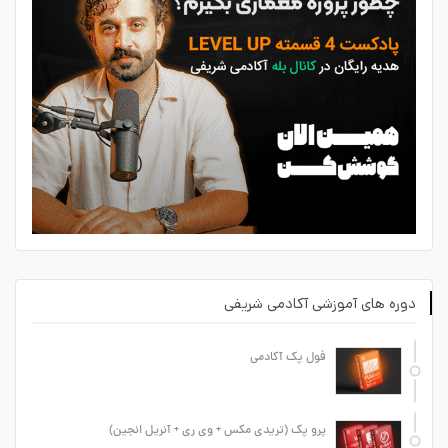
دوره های آموزشی آکادمی شریفی
فول پک آکادمی
پرو پک (تریدی مکس + وی ری + آنریل انجین)