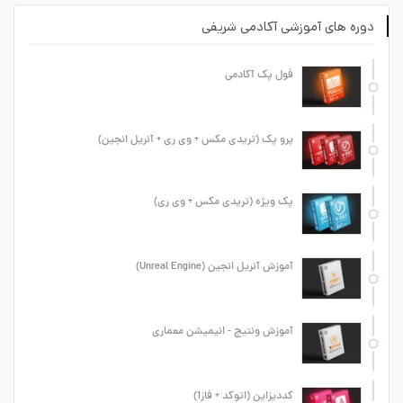
دوره های آموزشی آکادمی شریفی
فول پک آکادمی
پرو پک (تریدی مکس + وی ری + آنریل انجین)
پک ویژه (تریدی مکس + وی ری)
آموزش آنریل انجین (Unreal Engine)
آموزش ونتیج - انیمیشن معماری
کددیزاین (اتوکد + فاز1)