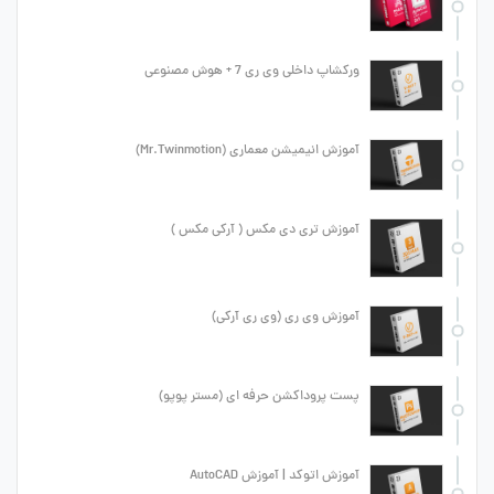
ورکشاپ داخلی وی ری 7 + هوش مصنوعی
آموزش انیمیشن معماری (Mr.Twinmotion)
آموزش تری دی مکس ( آرکی مکس )
آموزش وی ری (وی ری آرکی)
پست پروداکشن حرفه ای (مستر پوپو)
آموزش اتوکد | آموزش AutoCAD