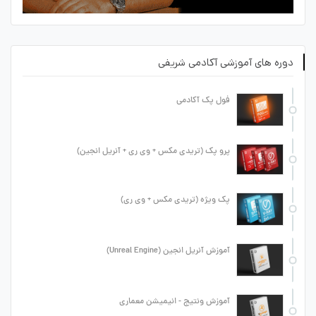
دوره های آموزشی آکادمی شریفی
فول پک آکادمی
پرو پک (تریدی مکس + وی ری + آنریل انجین)
پک ویژه (تریدی مکس + وی ری)
آموزش آنریل انجین (Unreal Engine)
آموزش ونتیج - انیمیشن معماری