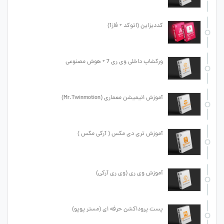
کددیزاین (اتوکد + فاز1)
ورکشاپ داخلی وی ری 7 + هوش مصنوعی
آموزش انیمیشن معماری (Mr.Twinmotion)
آموزش تری دی مکس ( آرکی مکس )
آموزش وی ری (وی ری آرکی)
پست پروداکشن حرفه ای (مستر پوپو)