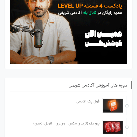
دوره های آموزشی آکادمی شریفی
فول پک آکادمی
پرو پک (تریدی مکس + وی ری + آنریل انجین)