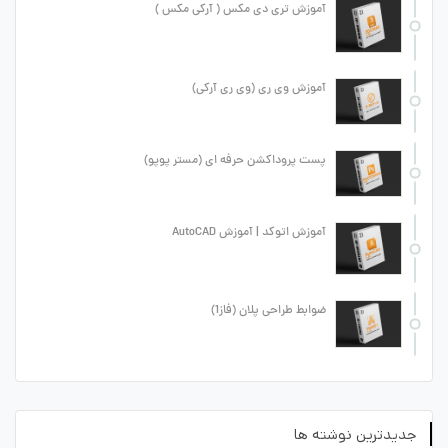
آموزش تری دی مکس ( آرکی مکس )
آموزش وی ری (وی ری آرکی)
پست پروداکشن حرفه ای (مستر پوپو)
آموزش اتوکد | آموزش AutoCAD
ضوابط طراحی پلان (فاز1)
جدیدترین نوشته ها