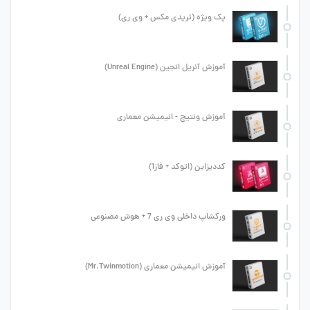
پک ویژه (تریدی مکس + وی ری)
آموزش آنریل انجین (Unreal Engine)
آموزش ونتیج - انیمیشن معماری
کددیزاین (اتوکد + فاز1)
ورکشاپ داخلی وی ری 7 + هوش مصنوعی
آموزش انیمیشن معماری (Mr.Twinmotion)