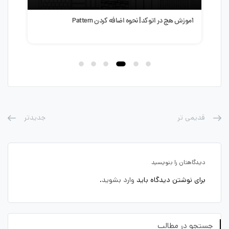
آموزش ساخت پله هوشمند در اتوکد | طراحی سریع و حرفه‌ای
سبک 
پله در AutoCAD
طرا
قدیمی تر
جدیدتر
دیدگاهتان را بنویسید
برای نوشتن دیدگاه باید
وارد بشوید
.
جستجو در مطالب