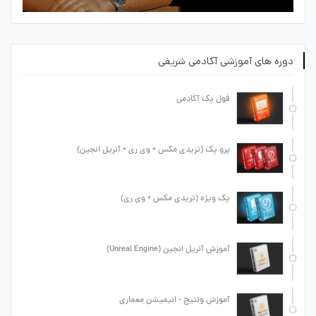
دوره های آموزشی آکادمی شریفی
فول پک آکادمی
پرو پک (تریدی مکس + وی ری + آنریل انجین)
پک ویژه (تریدی مکس + وی ری)
آموزش آنریل انجین (Unreal Engine)
آموزش ونتیج - انیمیشن معماری