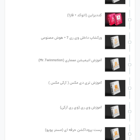
کددیزاین (اتوکد + فاز1)
ورکشاپ داخلی وی ری 7 + هوش مصنوعی
آموزش انیمیشن معماری (Mr.Twinmotion)
آموزش تری دی مکس ( آرکی مکس )
آموزش وی ری (وی ری آرکی)
پست پروداکشن حرفه ای (مستر پوپو)