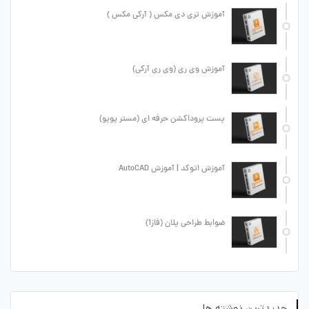
آموزش تری دی مکس ( آرکی مکس )
آموزش وی ری (وی ری آرکی)
پست پروداکشن حرفه ای (مستر پوپو)
آموزش اتوکد | آموزش AutoCAD
ضوابط طراحی پلان (فاز1)
جدیدترین نوشته ها