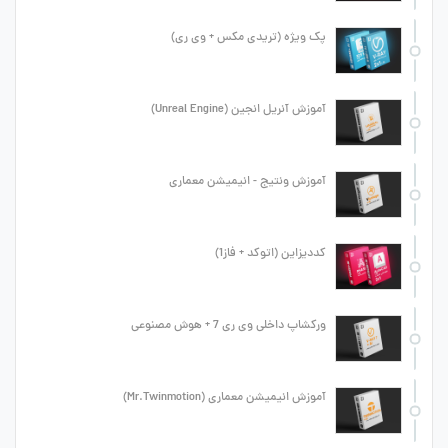
پک ویژه (تریدی مکس + وی ری)
آموزش آنریل انجین (Unreal Engine)
آموزش ونتیج - انیمیشن معماری
کددیزاین (اتوکد + فاز1)
ورکشاپ داخلی وی ری 7 + هوش مصنوعی
آموزش انیمیشن معماری (Mr.Twinmotion)