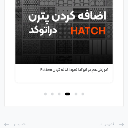
آموزش هچ در اتوکد| نحوه اضافه کردن Pattern
آموز
پله در AD
قدیمی تر
جدیدتر