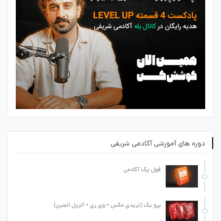
دوره های آموزشی آکادمی شریفی
فول پک آکادمی
پرو پک (تریدی مکس + وی ری + آنریل انجین)