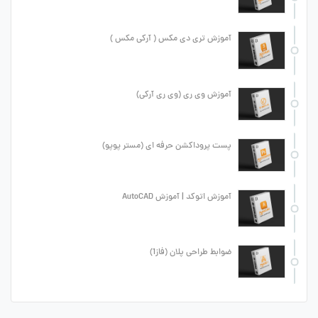
آموزش تری دی مکس ( آرکی مکس )
آموزش وی ری (وی ری آرکی)
پست پروداکشن حرفه ای (مستر پوپو)
آموزش اتوکد | آموزش AutoCAD
ضوابط طراحی پلان (فاز1)