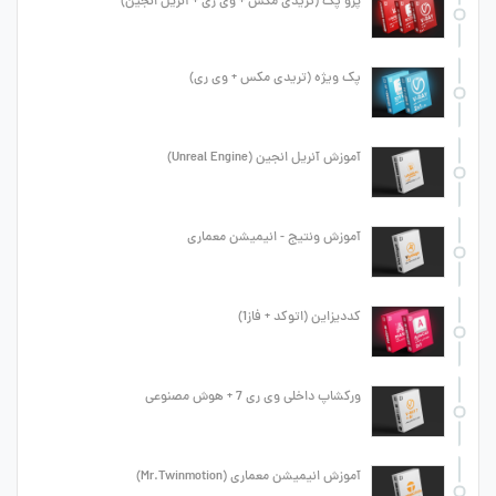
پرو پک (تریدی مکس + وی ری + آنریل انجین)
پک ویژه (تریدی مکس + وی ری)
آموزش آنریل انجین (Unreal Engine)
آموزش ونتیج - انیمیشن معماری
کددیزاین (اتوکد + فاز1)
ورکشاپ داخلی وی ری 7 + هوش مصنوعی
آموزش انیمیشن معماری (Mr.Twinmotion)