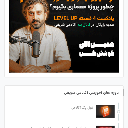
دوره های آموزشی آکادمی شریفی
فول پک آکادمی