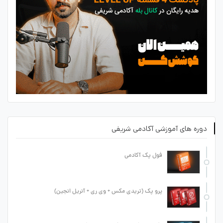
دوره های آموزشی آکادمی شریفی
فول پک آکادمی
پرو پک (تریدی مکس + وی ری + آنریل انجین)