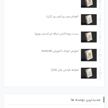
آموزش وی ری (وی ری آرکی)
پست پروداکشن حرفه ای (مستر پوپو)
آموزش اتوکد | آموزش AutoCAD
ضوابط طراحی پلان (فاز1)
جدیدترین نوشته ها