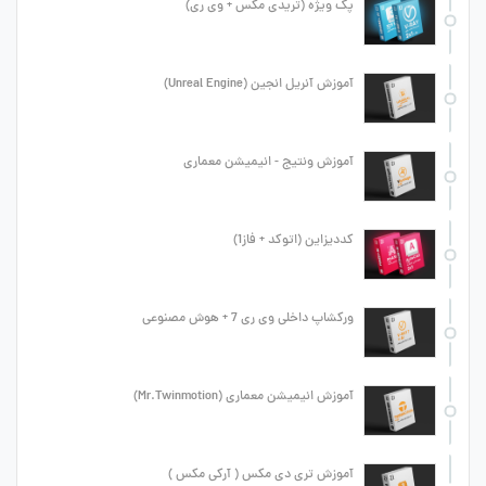
پک ویژه (تریدی مکس + وی ری)
آموزش آنریل انجین (Unreal Engine)
آموزش ونتیج - انیمیشن معماری
کددیزاین (اتوکد + فاز1)
ورکشاپ داخلی وی ری 7 + هوش مصنوعی
آموزش انیمیشن معماری (Mr.Twinmotion)
آموزش تری دی مکس ( آرکی مکس )